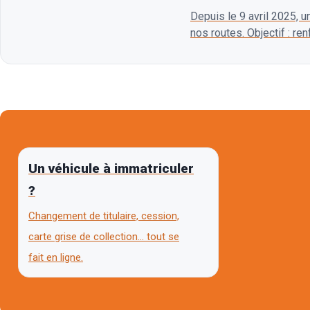
Depuis le 9 avril 2025, u
nos routes. Objectif : re
Un véhicule à immatriculer
?
Changement de titulaire, cession,
carte grise de collection… tout se
fait en ligne.