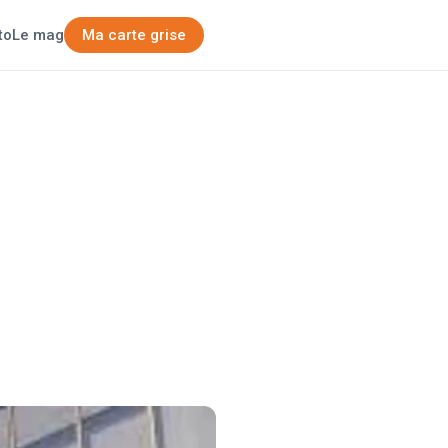
Ma carte grise
to
Le mag