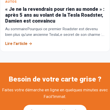
AUTOS
« Je ne la revendrais pour rien au monde » :
après 5 ans au volant de la Tesla Roadster,
Damien est convaincu
Au sommairePourquoi ce premier Roadster est devenu
bien plus qu’une ancienne TeslaLe secret de son charme :
une Tesla légère construite autour de la…
Lire l'article
Besoin de votre carte grise ?
Faites votre démarche en ligne en quelques minutes avec
Facil'Immat.