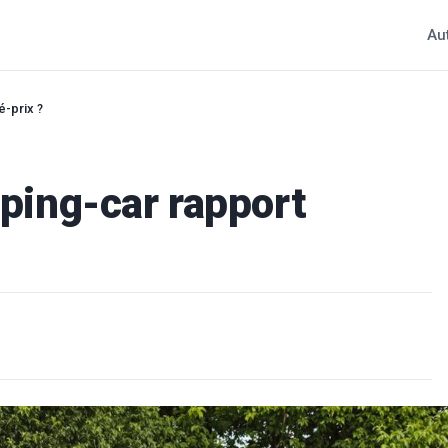
Au
é-prix ?
mping-car rapport