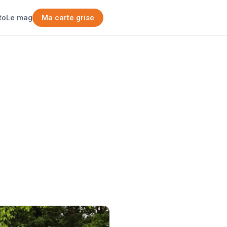
Ma carte grise
to
Le mag