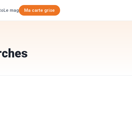
Ma carte grise
to
Le mag
rches