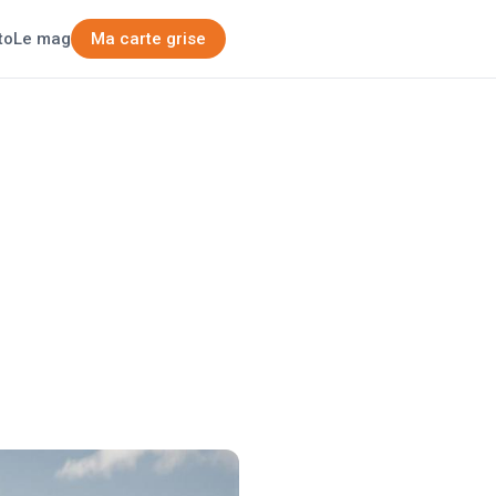
Ma carte grise
to
Le mag