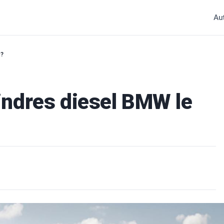
Au
 ?
lindres diesel BMW le